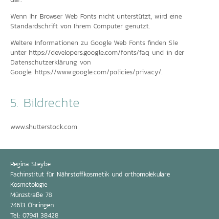
dar.
Wenn Ihr Browser Web Fonts nicht unterstützt, wird eine
Standardschrift von Ihrem Computer genutzt.
Weitere Informationen zu Google Web Fonts finden Sie
unter
https://developers.google.com/fonts/faq
und in der
Datenschutzerklärung von
Google:
https://www.google.com/policies/privacy/
.
5. Bildrechte
www.shutterstock.com
Regina Steybe
Fachinstitut für Nährstoffkosmetik und orthomolekulare
Kosmetologie
Münzstraße 78
74613 Öhringen
Tel.: 07941 38428